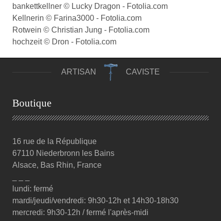
bankettkellner © Lucky Dragon - Fotolia.com
Kellnerin © Farina3000 - Fotolia.com
Rotwein © Christian Jung - Fotolia.com
hochzeit © Dron - Fotolia.com
ARTISAN
CAVISTE
Boutique
16 rue de la République
67110 Niederbronn les Bains
Alsace, Bas Rhin, France
_ _ _
lundi: fermé
mardi/jeudi/vendredi: 9h30-12h et 14h30-18h30
mercredi: 9h30-12h / fermé l'après-midi